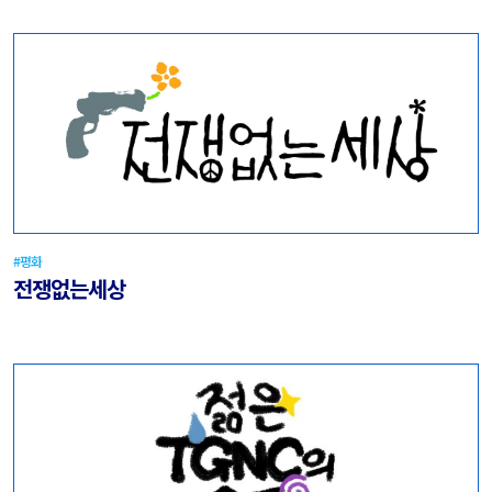
#평화
전쟁없는세상