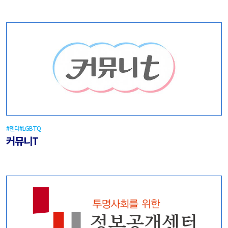
#젠더
#LGBTQ
커뮤니T