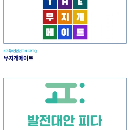
#교육
#인권연구
#LGBTQ
무지개메이트