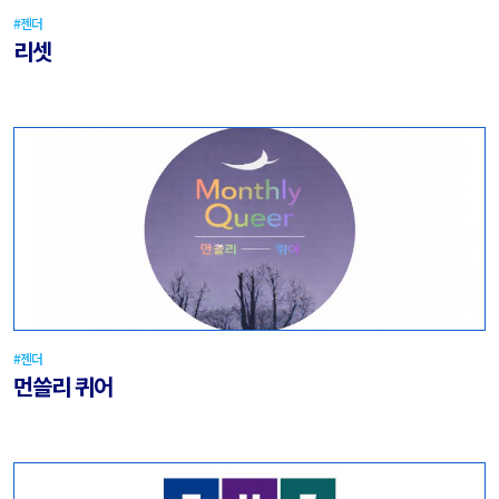
#젠더
리셋
#젠더
먼쓸리 퀴어