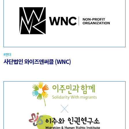
#젠더
사단법인 와이즈앤써클 (WNC)