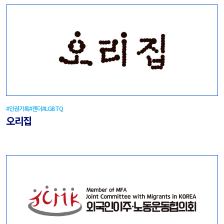
#인권기록
#젠더
#LGBTQ
오리집