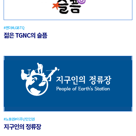
#젠더
#LGBTQ
젊은 TGNC의 슬픔
#노동권
#이주난민인권
지구인의 정류장