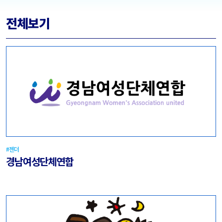
2020-2021
2022-2023
2025-2026
전체보기
지원단체
21개
지원단체
24개
지원 팀/단체
15개
#젠더
경남여성단체연합