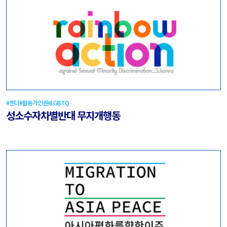
#젠더
#활동가인권
#LGBTQ
성소수자차별반대 무지개행동