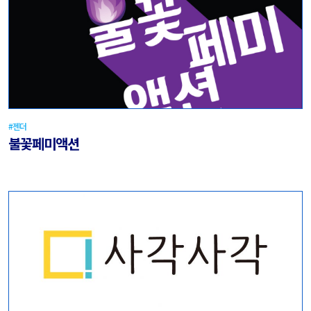
#젠더
불꽃페미액션