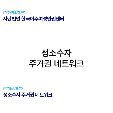
#이주난민인권
#젠더
사단법인 한국이주여성인권센터
#주거권
#LGBTQ
성소수자 주거권 네트워크