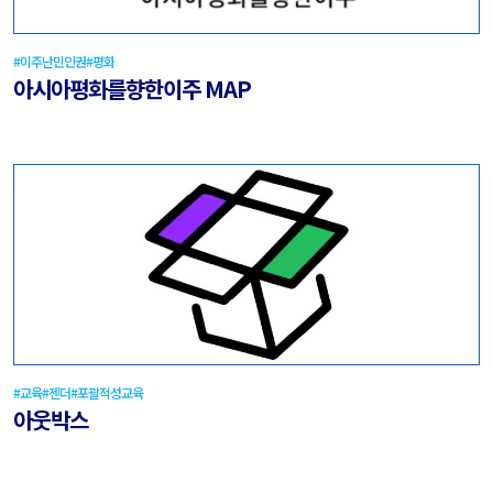
#이주난민인권
#평화
아시아평화를향한이주 MAP
#교육
#젠더
#포괄적성교육
아웃박스